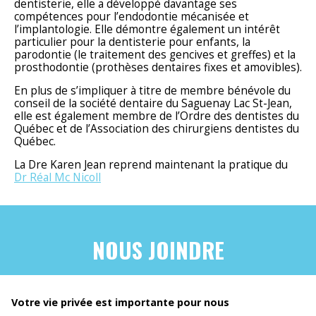
dentisterie, elle a développé davantage ses
compétences pour l’endodontie mécanisée et
l’implantologie. Elle démontre également un intérêt
particulier pour la dentisterie pour enfants, la
parodontie (le traitement des gencives et greffes) et la
prosthodontie (prothèses dentaires fixes et amovibles).
En plus de s’impliquer à titre de membre bénévole du
conseil de la société dentaire du Saguenay Lac St-Jean,
elle est également membre de l’Ordre des dentistes du
Québec et de l’Association des chirurgiens dentistes du
Québec.
La Dre Karen Jean reprend maintenant la pratique du
Dr Réal Mc Nicoll
NOUS JOINDRE
418-549-3573
874, boul. de l'Université, suite 120
Votre vie privée est importante pour nous